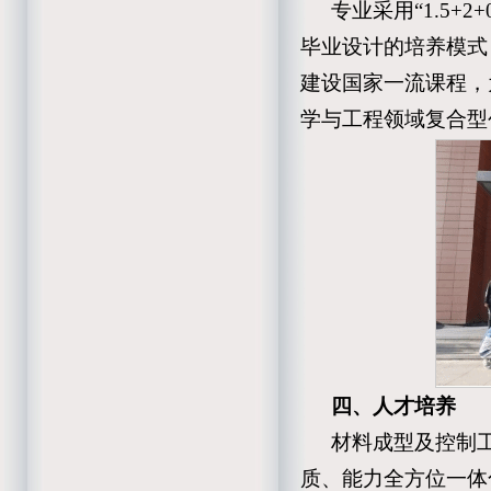
专业采用
“1.5
毕业设计的培养模式
建设国家一流课程，
学与工程领域复合型
四、人才培养
材料成型及控制
质、能力全方位一体