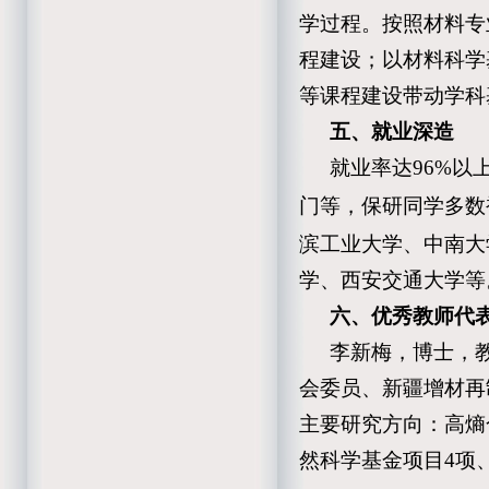
学过程。按照材料专
程建设；以材料科学
等课程建设带动学科
五、就业深造
就业率达
96%以
门等，保研同学多数
滨工业大学、中南大
学、西安交通大学等
六、优秀教师代
李新梅，博士，
会委员、新疆增材再
主要研究方向：高熵
然科学基金项目
4项、