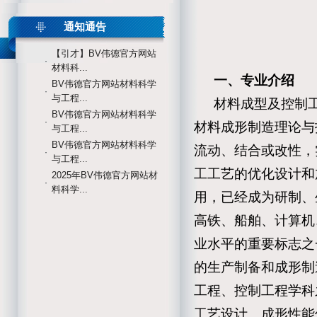
通知通告
【引才】BV伟德官方网站
·
材料科...
一、专业介绍
BV伟德官方网站材料科学
·
与工程...
材料成型及控制
BV伟德官方网站材料科学
·
材料成形制造理论与
与工程...
BV伟德官方网站材料科学
流动、结合或改性，
·
与工程...
工工艺的优化设计和
2025年BV伟德官方网站材
·
料科学...
用，已经成为研制、
高铁、船舶、计算机
业水平的重要标志之
的生产制备和成形制
工程、控制工程学科
工艺设计、成形性能